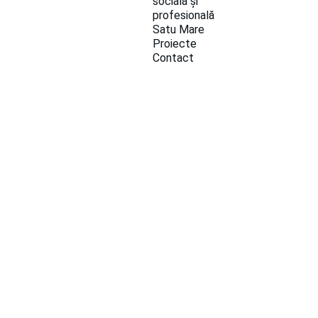
socială și 
profesională 
Satu Mare
Proiecte
Contact
ȘTIRI ȘI EVENIMENTE
10/15/2021