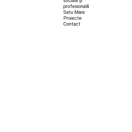
socială și 
profesională 
Satu Mare
Proiecte
Contact
ȘTIRI ȘI EVENIMENTE
2/7/2020