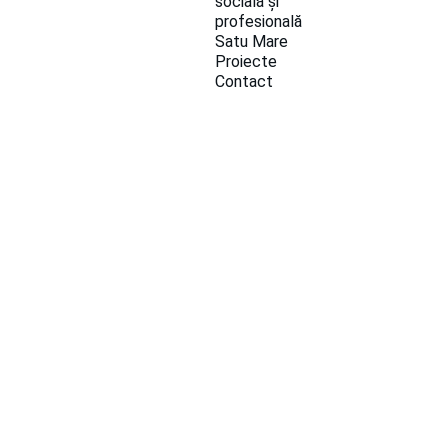
socială și 
profesională 
Satu Mare
Proiecte
Contact
ȘTIRI ȘI EVENIMENTE
3/2/2020