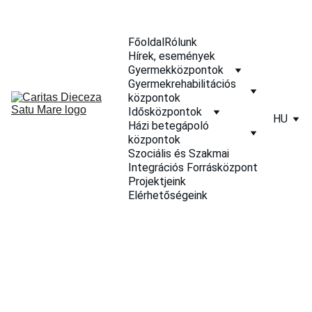
Főoldal
Rólunk
Hírek, események
Gyermekközpontok
Gyermekrehabilitációs 
központok
Idősközpontok
HU
Házi betegápoló 
központok
Szociális és Szakmai 
Integrációs Forrásközpont
Projektjeink
Elérhetőségeink