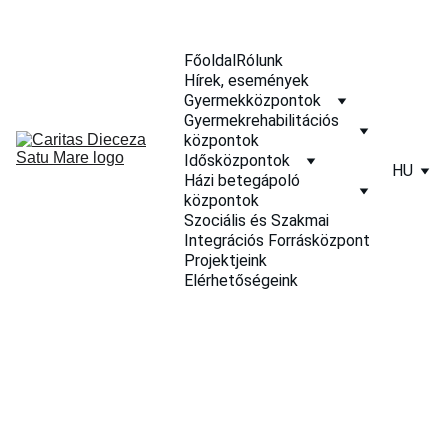
Főoldal
Rólunk
Hírek, események
Gyermekközpontok
Gyermekrehabilitációs 
központok
Idősközpontok
HU
Házi betegápoló 
központok
Szociális és Szakmai 
Integrációs Forrásközpont
Projektjeink
Elérhetőségeink