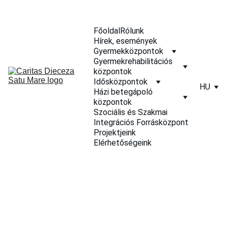
Főoldal
Rólunk
Hírek, események
Gyermekközpontok
Gyermekrehabilitációs 
központok
Idősközpontok
HU
Házi betegápoló 
központok
Szociális és Szakmai 
Integrációs Forrásközpont
Projektjeink
Elérhetőségeink