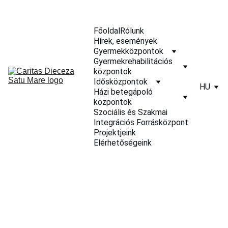
Főoldal
Rólunk
Hírek, események
Gyermekközpontok
Gyermekrehabilitációs 
központok
Idősközpontok
HU
Házi betegápoló 
központok
Szociális és Szakmai 
Integrációs Forrásközpont
Projektjeink
Elérhetőségeink