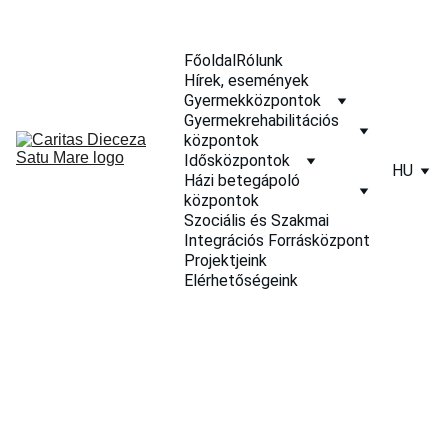
Főoldal
Rólunk
Hírek, események
Gyermekközpontok
Gyermekrehabilitációs 
központok
Idősközpontok
HU
Házi betegápoló 
központok
Szociális és Szakmai 
Integrációs Forrásközpont
Projektjeink
Elérhetőségeink