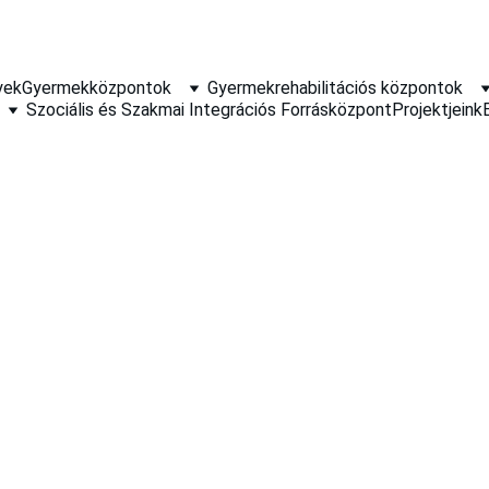
yek
Gyermekközpontok
Gyermekrehabilitációs központok
Szociális és Szakmai Integrációs Forrásközpont
Projektjeink