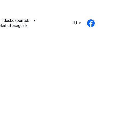
Idősközpontok
HU
Elérhetőségeink