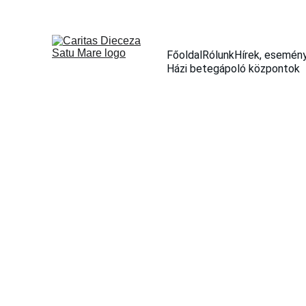
Főoldal
Rólunk
Hírek, esemén
Házi betegápoló központok
ȘTIRI ȘI EVENIMENTE
12/13/2019