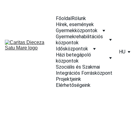
Főoldal
Rólunk
Hírek, események
Gyermekközpontok
Gyermekrehabilitációs 
központok
Idősközpontok
HU
Házi betegápoló 
központok
Szociális és Szakmai 
Integrációs Forrásközpont
Projektjeink
Elérhetőségeink