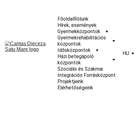
Főoldal
Rólunk
Hírek, események
Gyermekközpontok
Gyermekrehabilitációs 
központok
Idősközpontok
HU
Házi betegápoló 
központok
Szociális és Szakmai 
Integrációs Forrásközpont
Projektjeink
Elérhetőségeink