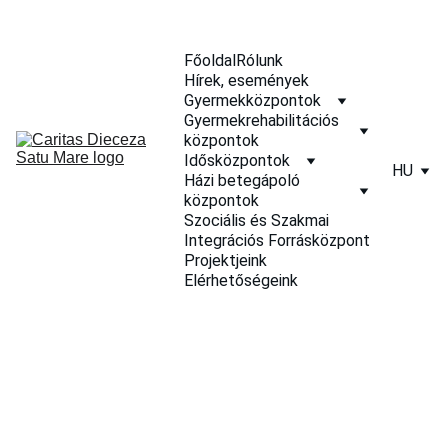
Főoldal
Rólunk
Hírek, események
Gyermekközpontok
Gyermekrehabilitációs 
központok
Idősközpontok
HU
Házi betegápoló 
központok
Szociális és Szakmai 
Integrációs Forrásközpont
Projektjeink
Elérhetőségeink