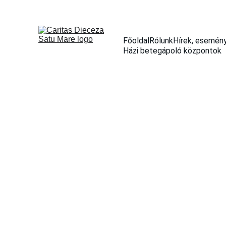
Főoldal
Rólunk
Hírek, esemén
Házi betegápoló központok
ȘTIRI ȘI EVENIMENTE
6/14/2023