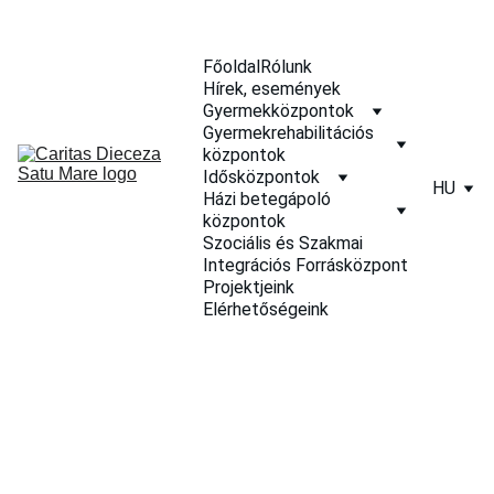
Főoldal
Rólunk
Hírek, események
Gyermekközpontok
Gyermekrehabilitációs 
központok
Idősközpontok
HU
Házi betegápoló 
központok
Szociális és Szakmai 
Integrációs Forrásközpont
Projektjeink
Elérhetőségeink