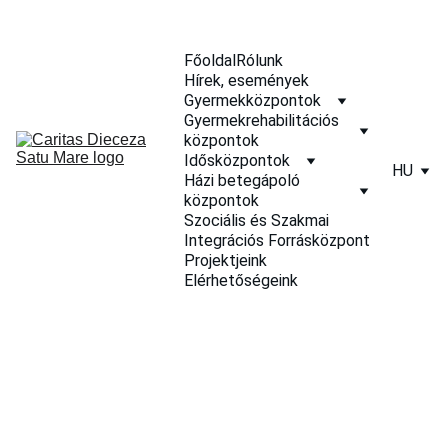
Főoldal
Rólunk
Hírek, események
Gyermekközpontok
Gyermekrehabilitációs 
központok
Idősközpontok
HU
Házi betegápoló 
központok
Szociális és Szakmai 
Integrációs Forrásközpont
Projektjeink
Elérhetőségeink