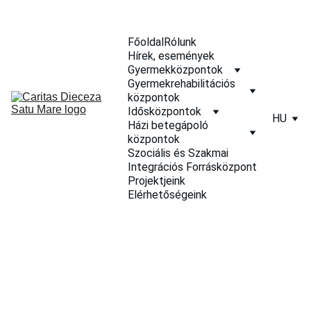
Főoldal
Rólunk
Hírek, események
Gyermekközpontok
Gyermekrehabilitációs 
központok
Idősközpontok
HU
Házi betegápoló 
központok
Szociális és Szakmai 
Integrációs Forrásközpont
Projektjeink
Elérhetőségeink