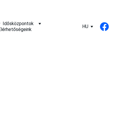
Idősközpontok
HU
Elérhetőségeink