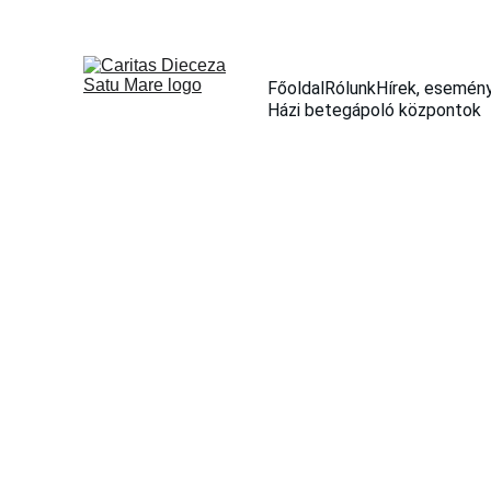
Főoldal
Rólunk
Hírek, esemén
Házi betegápoló központok
PROIECT „CONEXIUNE INTERE