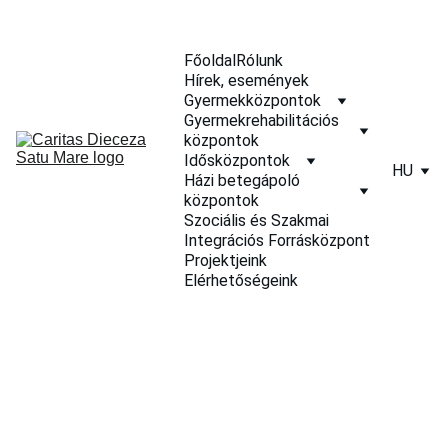
Főoldal
Rólunk
Hírek, események
Gyermekközpontok
Gyermekrehabilitációs 
központok
Idősközpontok
HU
Házi betegápoló 
központok
Szociális és Szakmai 
Integrációs Forrásközpont
Projektjeink
Elérhetőségeink