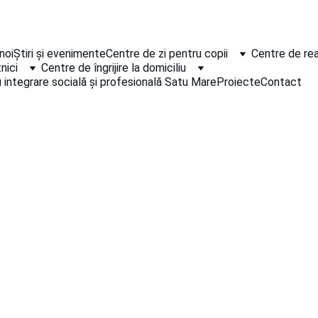
noi
Știri și evenimente
Centre de zi pentru copii
Centre de rea
nici
Centre de îngrijire la domiciliu
 integrare socială și profesională Satu Mare
Proiecte
Contact