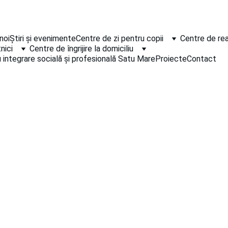
noi
Știri și evenimente
Centre de zi pentru copii
Centre de rea
nici
Centre de îngrijire la domiciliu
 integrare socială și profesională Satu Mare
Proiecte
Contact