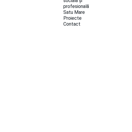
socială și 
profesională 
Satu Mare
Proiecte
Contact
PROIECT „CONEXIUNE INTERETNICĂ”
ȘTIRI ȘI
EVENIMENTE
4/18/2023